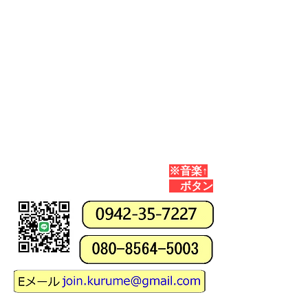
​※音楽↑
ボタン