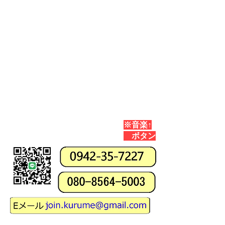
​※音楽↑
ボタン